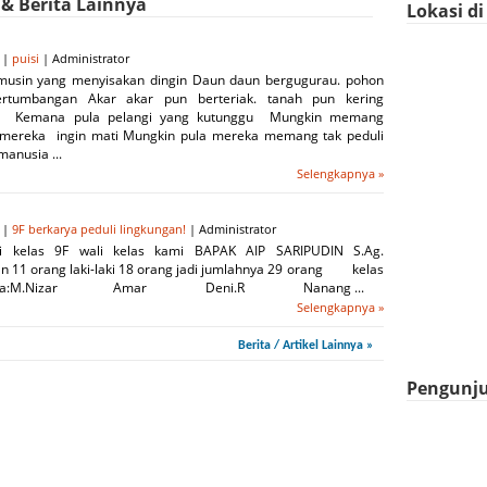
 & Berita Lainnya
Lokasi d
 |
puisi
| Administrator
musin yang menyisakan dingin Daun daun bergugurau. pohon
rtumbangan Akar akar pun berteriak. tanah pun kering
g Kemana pula pelangi yang kutunggu Mungkin memang
 mereka ingin mati Mungkin pula mereka memang tak peduli
manusia ...
Selengkapnya »
 |
9F berkarya peduli lingkungan!
| Administrator
i kelas 9F wali kelas kami BAPAK AIP SARIPUDIN S.Ag.
 11 orang laki-laki 18 orang jadi jumlahnya 29 orang kelas
ggota:M.Nizar Amar Deni.R Nanang ...
Selengkapnya »
Berita / Artikel Lainnya »
Pengunju