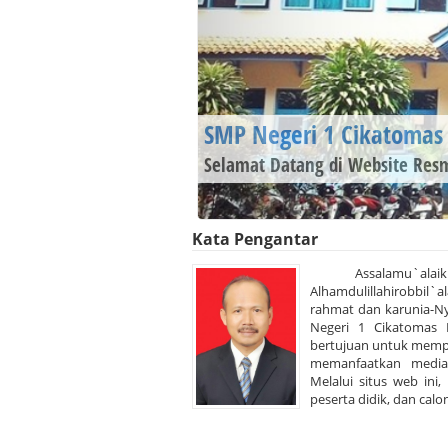
Sekolah Standar Nasional
SMPN 1 Cikatomas Terakreditasi A ...
Kata Pengantar
Assalamu`alaik
Alhamdulillahirobbil`
rahmat dan karunia-N
Negeri 1 Cikatomas K
bertujuan untuk memp
memanfaatkan media t
Melalui situs web ini
peserta didik, dan calon 