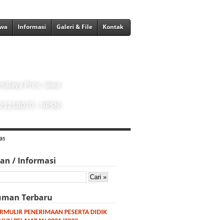
swa
Informasi
Galeri & File
Kontak
malaya Prov. Jawa
021218070 - NPSN:
san / Informasi
man Terbaru
RMULIR PENERIMAAN PESERTA DIDIK