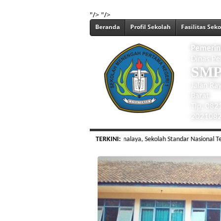
"/>
"/>
Beranda
Profil Sekolah
Fasilitas Sek
Pemerin
Dinas Pe
SMP 
Jalan Ra
Barat
Tlp. 08
202108
mi SMP Negeri 1 Cikatomas Kab. Tasikmalaya, Sekolah Standar Nasional Terakred
TERKINI: