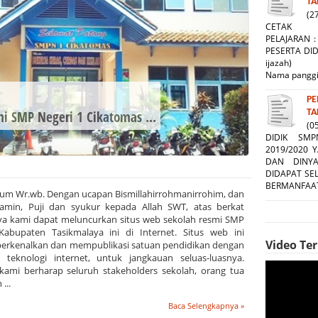
TA
(2
CETAK FOR
PELAJARAN
PESERTA DID
ijazah)
Nama p
PE
TA
(0
DIDIK SM
2019/2020 
DAN DINY
DIDAPAT SE
BERMANFAAT
um Wr.wb. Dengan ucapan Bismillahirrohmanirrohim, dan
alamin, Puji dan syukur kepada Allah SWT, atas berkat
ya kami dapat meluncurkan situs web sekolah resmi SMP
abupaten Tasikmalaya ini di Internet. Situs web ini
Video Te
erkenalkan dan mempublikasi satuan pendidikan dengan
eknologi internet, untuk jangkauan seluas-luasnya.
, kami berharap seluruh stakeholders sekolah, orang tua
...
Baca Selengkapnya »