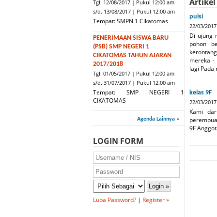
Artikel
Tgl. 12/08/2017 | Pukul 12:00 am
s/d. 13/08/2017 | Pukul 12:00 am
puisi
Tempat: SMPN 1 Cikatomas
22/03/2017
Di ujung 
PENERIMAAN SISWA BARU
pohon be
(PSB) SMP NEGERI 1
kerontan
CIKATOMAS TAHUN AJARAN
mereka -
2017/2018
lagi Pada 
Tgl. 01/05/2017 | Pukul 12:00 am
s/d. 31/07/2017 | Pukul 12:00 am
Tempat: SMP NEGERI 1
kelas 9F
CIKATOMAS
22/03/2017
Kami dar
perempuan
Agenda Lainnya »
9F An
LOGIN FORM
Lupa Password?
|
Register »