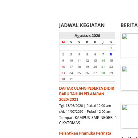
JADWAL KEGIATAN
BERITA
Agustus 2026
M
S
S
R
K
J
S
1
8
2
3
4
5
6
7
9
10
11
12
13
14
15
16
17
18
19
20
21
22
23
24
25
26
27
28
29
30
31
DAFTAR ULANG PESERTA DIDIK
BARU TAHUN PELAJARAN
2020/2021
Tgl. 13/06/2020 | Pukul 12:00 am
s/d. 11/07/2020 | Pukul 12:00 am
Tempat: KAMPUS SMP NEGERI 1
CIKATOMAS
Pelantikan Pramuka Permata