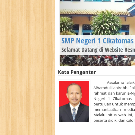
SMP Negeri 1 Cikatomas
Selamat Datang di Website Resm
Kata Pengantar
Assalamu`alaik
Alhamdulillahirobbil`
rahmat dan karunia-N
Negeri 1 Cikatomas K
bertujuan untuk memp
memanfaatkan media t
Melalui situs web ini
peserta didik, dan calon 