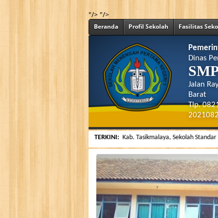
"/>
"/>
Beranda
Profil Sekolah
Fasilitas Sek
Pemerin
Dinas Pe
SMP 
Jalan Ra
Barat
Tlp. 08
202108
site resmi SMP Negeri 1 Cikatomas Kab. Tasikmalaya, Sekolah Standar Nasional 
TERKINI: