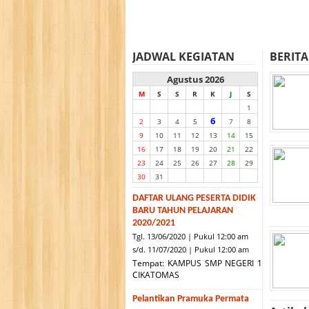
JADWAL KEGIATAN
BERITA
Agustus 2026
M
S
S
R
K
J
S
1
6
2
3
4
5
7
8
9
10
11
12
13
14
15
16
17
18
19
20
21
22
23
24
25
26
27
28
29
30
31
DAFTAR ULANG PESERTA DIDIK
BARU TAHUN PELAJARAN
2020/2021
Tgl. 13/06/2020 | Pukul 12:00 am
s/d. 11/07/2020 | Pukul 12:00 am
Tempat: KAMPUS SMP NEGERI 1
CIKATOMAS
Pelantikan Pramuka Permata