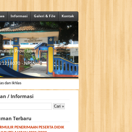
swa
Informasi
Galeri & File
Kontak
malaya Prov. Jawa
021218070 - NPSN:
hlas
san / Informasi
man Terbaru
RMULIR PENERIMAAN PESERTA DIDIK