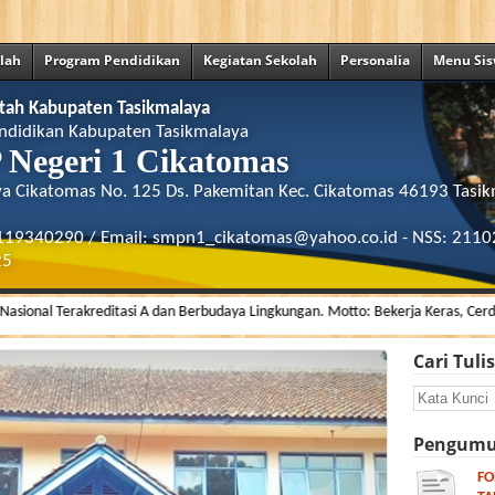
olah
Program Pendidikan
Kegiatan Sekolah
Personalia
Menu Si
tah Kabupaten Tasikmalaya
ndidikan Kabupaten Tasikmalaya
Negeri 1 Cikatomas
ya Cikatomas No. 125 Ds. Pakemitan Kec. Cikatomas 46193 Tasik
2119340290 / Email: smpn1_cikatomas@yahoo.co.id - NSS: 211
25
Terakreditasi A dan Berbudaya Lingkungan. Motto: Bekerja Keras, Cerdas dan Ik
Cari Tuli
Pengumu
FO