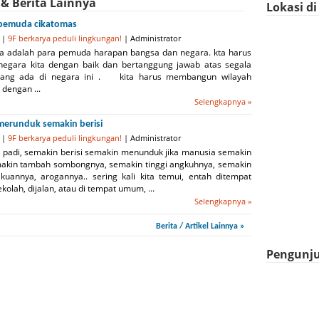
 & Berita Lainnya
Lokasi d
 pemuda cikatomas
 |
9F berkarya peduli lingkungan!
| Administrator
lah para pemuda harapan bangsa dan negara. kta harus
egara kita dengan baik dan bertanggung jawab atas segala
yang ada di negara ini . kita harus membangun wilayah
dengan ...
Selengkapnya »
merunduk semakin berisi
 |
9F berkarya peduli lingkungan!
| Administrator
n padi, semakin berisi semakin menunduk jika manusia semakin
makin tambah sombongnya, semakin tinggi angkuhnya, semakin
akuannya, arogannya.. sering kali kita temui, entah ditempat
sekolah, dijalan, atau di tempat umum, ...
Selengkapnya »
Berita / Artikel Lainnya »
Pengunju