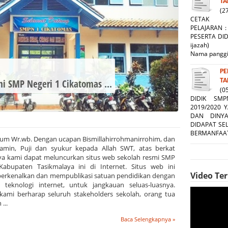
TA
(2
CETAK FOR
PELAJARAN
PESERTA DID
ijazah)
Nama p
PE
TA
i SMP Negeri 1 Cikatomas ...
(0
DIDIK SM
2019/2020 
DAN DINY
DIDAPAT SE
BERMANFAAT
um Wr.wb. Dengan ucapan Bismillahirrohmanirrohim, dan
alamin, Puji dan syukur kepada Allah SWT, atas berkat
ya kami dapat meluncurkan situs web sekolah resmi SMP
abupaten Tasikmalaya ini di Internet. Situs web ini
Video Te
erkenalkan dan mempublikasi satuan pendidikan dengan
eknologi internet, untuk jangkauan seluas-luasnya.
, kami berharap seluruh stakeholders sekolah, orang tua
...
Baca Selengkapnya »