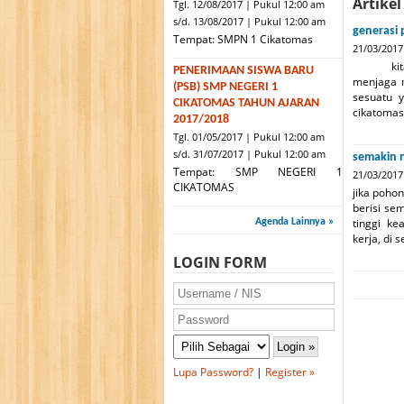
Artikel
Tgl. 12/08/2017 | Pukul 12:00 am
s/d. 13/08/2017 | Pukul 12:00 am
generasi
Tempat: SMPN 1 Cikatomas
21/03/2017
kita ada
PENERIMAAN SISWA BARU
menjaga n
(PSB) SMP NEGERI 1
sesuatu 
CIKATOMAS TAHUN AJARAN
cikatomas 
2017/2018
Tgl. 01/05/2017 | Pukul 12:00 am
s/d. 31/07/2017 | Pukul 12:00 am
semakin 
Tempat: SMP NEGERI 1
21/03/2017
CIKATOMAS
jika poho
berisi se
tinggi ke
Agenda Lainnya »
kerja, di 
LOGIN FORM
Lupa Password?
|
Register »