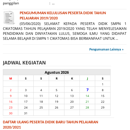
panggilan : ...
PENGUMUMAN KELULUSAN PESERTA DIDIK TAHUN
PELAJARAN 2019/2020
(05/06/2020) SELAMAT KEPADA PESERTA DIDIK SMPN 1
CIKATOMAS TAHUN PELAJARAN 2019/2020 YANG TELAH MENYELESAIKAN
PENDIDIKAN DAN DINYATAKAN LULUS, SEMOGA ILMU YANG DIDAPAT
SELAMA BELAJAR DI SMPN 1 CIKATOMAS BISA BERMANFAAT UNTUK ...
Pengumuman Lainnya »
JADWAL KEGIATAN
Agustus 2026
M
S
S
R
K
J
S
1
7
2
3
4
5
6
8
9
10
11
12
13
14
15
16
17
18
19
20
21
22
23
24
25
26
27
28
29
30
31
DAFTAR ULANG PESERTA DIDIK BARU TAHUN PELAJARAN
2020/2021