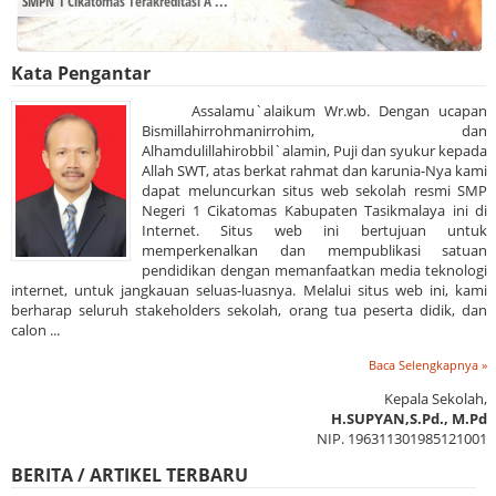
SMPN 1 Cikatomas Terakreditasi A ...
Kata Pengantar
Assalamu`alaikum Wr.wb. Dengan ucapan
Bismillahirrohmanirrohim, dan
Alhamdulillahirobbil`alamin, Puji dan syukur kepada
Allah SWT, atas berkat rahmat dan karunia-Nya kami
dapat meluncurkan situs web sekolah resmi SMP
Negeri 1 Cikatomas Kabupaten Tasikmalaya ini di
Internet. Situs web ini bertujuan untuk
memperkenalkan dan mempublikasi satuan
pendidikan dengan memanfaatkan media teknologi
internet, untuk jangkauan seluas-luasnya. Melalui situs web ini, kami
berharap seluruh stakeholders sekolah, orang tua peserta didik, dan
calon ...
Baca Selengkapnya »
Kepala Sekolah,
H.SUPYAN,S.Pd., M.Pd
NIP. 196311301985121001
BERITA / ARTIKEL TERBARU