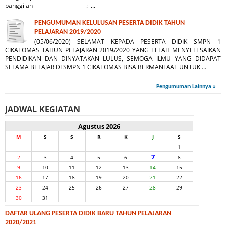
panggilan : ...
PENGUMUMAN KELULUSAN PESERTA DIDIK TAHUN
PELAJARAN 2019/2020
(05/06/2020) SELAMAT KEPADA PESERTA DIDIK SMPN 1
CIKATOMAS TAHUN PELAJARAN 2019/2020 YANG TELAH MENYELESAIKAN
PENDIDIKAN DAN DINYATAKAN LULUS, SEMOGA ILMU YANG DIDAPAT
SELAMA BELAJAR DI SMPN 1 CIKATOMAS BISA BERMANFAAT UNTUK ...
Pengumuman Lainnya »
JADWAL KEGIATAN
Agustus 2026
M
S
S
R
K
J
S
1
7
2
3
4
5
6
8
9
10
11
12
13
14
15
16
17
18
19
20
21
22
23
24
25
26
27
28
29
30
31
DAFTAR ULANG PESERTA DIDIK BARU TAHUN PELAJARAN
2020/2021