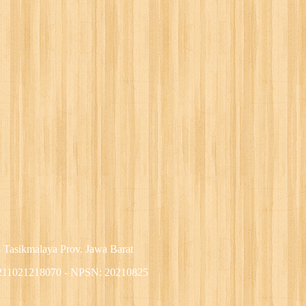
 Tasikmalaya Prov. Jawa Barat
: 211021218070 - NPSN: 20210825