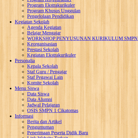
Program Ekstrakurikuler
Program Khusus Unggulan
Pengelolaan Pendidikan
Kegiatan Sekolah
Agenda Kegiatan
Belajar Mengajar
WORKSHOP PENYUSUNAN KURIKULUM SMPN 
Keorganisasian
Prestasi Sekolah
Kegiatan Ekstrakurikuler
Personalia
Kepala Sekolah
Staf Guru / Pengajar
Staf Pegawai Lain
Komite Sekolah
Menu Siswa
Data Siswa
Data Alumni
Jadwal Pelajaran
OSIS SMPN 1 Cikatomas
Informasi
Berita dan Artikel
Pengumuman
Penerimaan Peserta Didik Baru