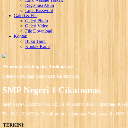
Link Website Terkait
Registrasi Akun
Lupa Password
Galeri & File
Galeri Photo
Galeri Video
File Download
Kontak
Buku Tamu
Kontak Kami
Pemerintah Kabupaten Tasikmalaya
Dinas Pendidikan Kabupaten Tasikmalaya
SMP Negeri 1 Cikatomas
Jalan Raya Cikatomas No. 125 Ds. Pakemitan Kec. Cikatomas 46193
Tlp. 082119340290 / Email: smpn1_cikatomas@yahoo.co.id - NSS
TERKINI: