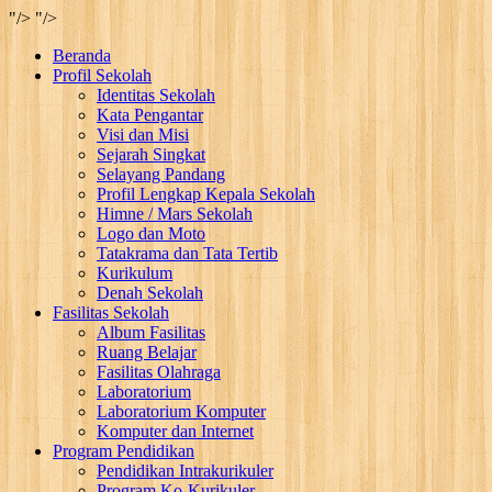
"/>
"/>
Beranda
Profil Sekolah
Identitas Sekolah
Kata Pengantar
Visi dan Misi
Sejarah Singkat
Selayang Pandang
Profil Lengkap Kepala Sekolah
Himne / Mars Sekolah
Logo dan Moto
Tatakrama dan Tata Tertib
Kurikulum
Denah Sekolah
Fasilitas Sekolah
Album Fasilitas
Ruang Belajar
Fasilitas Olahraga
Laboratorium
Laboratorium Komputer
Komputer dan Internet
Program Pendidikan
Pendidikan Intrakurikuler
Program Ko-Kurikuler