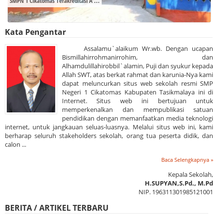
SMPN 1 Cikatomas Terakreditasi A ...
Kata Pengantar
Assalamu`alaikum Wr.wb. Dengan ucapan
Bismillahirrohmanirrohim, dan
Alhamdulillahirobbil`alamin, Puji dan syukur kepada
Allah SWT, atas berkat rahmat dan karunia-Nya kami
dapat meluncurkan situs web sekolah resmi SMP
Negeri 1 Cikatomas Kabupaten Tasikmalaya ini di
Internet. Situs web ini bertujuan untuk
memperkenalkan dan mempublikasi satuan
pendidikan dengan memanfaatkan media teknologi
internet, untuk jangkauan seluas-luasnya. Melalui situs web ini, kami
berharap seluruh stakeholders sekolah, orang tua peserta didik, dan
calon ...
Baca Selengkapnya »
Kepala Sekolah,
H.SUPYAN,S.Pd., M.Pd
NIP. 196311301985121001
BERITA / ARTIKEL TERBARU