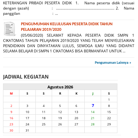
KETERANGAN PRIBADI PESERTA DIDIK 1. Nama peserta didik (sesuai
dengan ijazah) : ……………………………………………………… 2. Nama
panggilan : ...
PENGUMUMAN KELULUSAN PESERTA DIDIK TAHUN
PELAJARAN 2019/2020
(05/06/2020) SELAMAT KEPADA PESERTA DIDIK SMPN 1
CIKATOMAS TAHUN PELAJARAN 2019/2020 YANG TELAH MENYELESAIKAN
PENDIDIKAN DAN DINYATAKAN LULUS, SEMOGA ILMU YANG DIDAPAT
SELAMA BELAJAR DI SMPN 1 CIKATOMAS BISA BERMANFAAT UNTUK ...
Pengumuman Lainnya »
JADWAL KEGIATAN
Agustus 2026
M
S
S
R
K
J
S
1
7
2
3
4
5
6
8
9
10
11
12
13
14
15
16
17
18
19
20
21
22
23
24
25
26
27
28
29
30
31