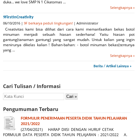
duka... we love SMP N 1 Cikatomas ...
Selengkapnya »
9FirstInCreativity
06/10/2016 |
9F berkarya peduli lingkungan!
| Administrator
Creativitas kami bisa dilihat dari cara kami memanfaatkan bekas botol
minuman menjadi sebuah hiasan sederhana! Yaitu hiasan pot
gantung(tanaman gantung) yang sangat mudah. Untuk kalian yang ingin
menirunya dikelas kalian ! Bahan-bahan: - botol minuman bekas(tentunya
yang ...
Selengkapnya »
Berita / Artikel Lainnya »
Cari Tulisan / Informasi
Pengumuman Terbaru
FORMULIR PENERIMAAN PESERTA DIDIK TAHUN PELAJARAN
2021/2022
(27/04/2021) HARAP DIISI DENGAN HURUF CETAK
FORMULIR DATA PESERTA DIDIK TAHUN PELAJARAN : 2021/2022 A.