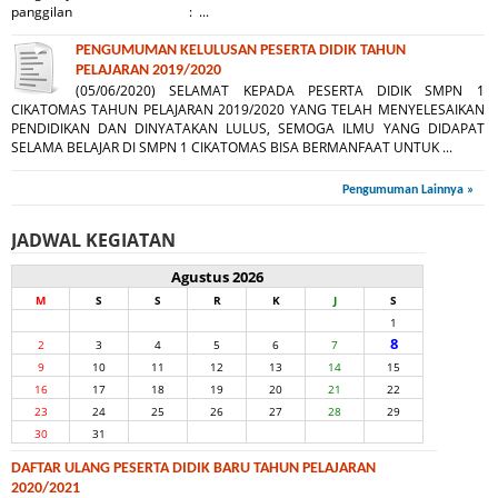
panggilan : ...
PENGUMUMAN KELULUSAN PESERTA DIDIK TAHUN
PELAJARAN 2019/2020
(05/06/2020) SELAMAT KEPADA PESERTA DIDIK SMPN 1
CIKATOMAS TAHUN PELAJARAN 2019/2020 YANG TELAH MENYELESAIKAN
PENDIDIKAN DAN DINYATAKAN LULUS, SEMOGA ILMU YANG DIDAPAT
SELAMA BELAJAR DI SMPN 1 CIKATOMAS BISA BERMANFAAT UNTUK ...
Pengumuman Lainnya »
JADWAL KEGIATAN
Agustus 2026
M
S
S
R
K
J
S
1
8
2
3
4
5
6
7
9
10
11
12
13
14
15
16
17
18
19
20
21
22
23
24
25
26
27
28
29
30
31
DAFTAR ULANG PESERTA DIDIK BARU TAHUN PELAJARAN
2020/2021